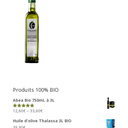
Produits 100% BIO
Abea Bio 750mL à 3L
12,60
€
–
33,60
€
Rated
4.82
out of 5
Huile d'olive Thalassa 3L BIO
39,90
€