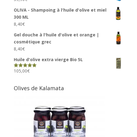
OLIVA - Shampoing à l'huile d'olive et miel
300 ML
8,40
€
Gel douche à l'huile d'olive et orange |
cosmétique grec
8,40
€
Huile d'olive extra vierge Bio 5L
105,00
€
Rated
5.00
out of 5
Olives de Kalamata