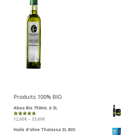
Produits 100% BIO
Abea Bio 750mL à 3L
12,60
€
–
33,60
€
Rated
4.82
out of 5
Huile d'olive Thalassa 3L BIO