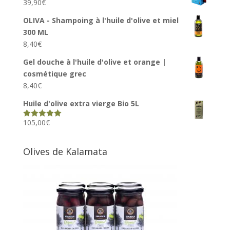
39,90
€
OLIVA - Shampoing à l'huile d'olive et miel
300 ML
8,40
€
Gel douche à l'huile d'olive et orange |
cosmétique grec
8,40
€
Huile d'olive extra vierge Bio 5L
105,00
€
Rated
5.00
out of 5
Olives de Kalamata